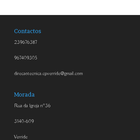
Contactos
239676387
967409305
direcaotecnica.cpverride@gmail.com
Morada
Rua da Igreja nº36
3140-609
Verride