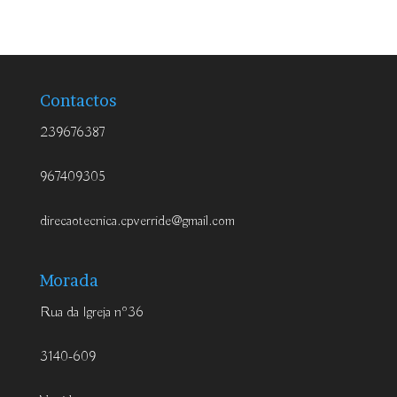
Contactos
239676387
967409305
direcaotecnica.cpverride@gmail.com
Morada
Rua da Igreja nº36
3140-609