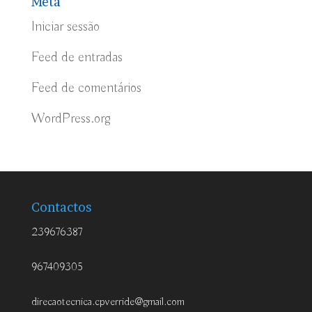
Meta
Iniciar sessão
Feed de entradas
Feed de comentários
WordPress.org
Contactos
239676387
967409305
direcaotecnica.cpverride@gmail.com