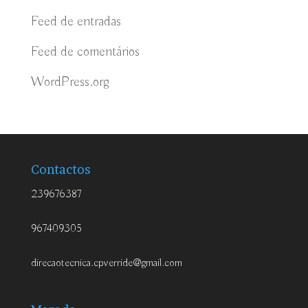
Feed de entradas
Feed de comentários
WordPress.org
Contactos
239676387
967409305
direcaotecnica.cpverride@gmail.com