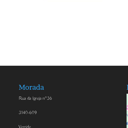
Morada
Rua da Igreja nº36
3140-609
Verride