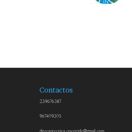
Contactos
239676387
967409305
direcaotecnica.cpverride@gmail.com