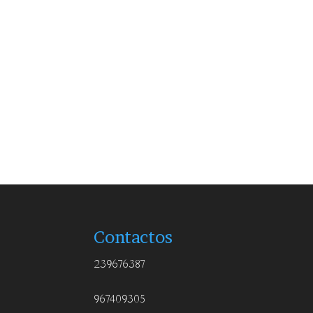
Contactos
239676387
967409305