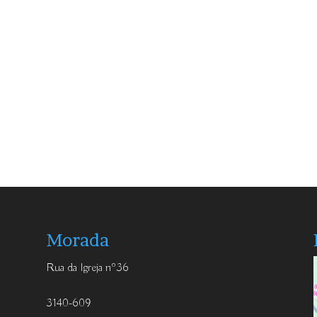
Morada
Rua da Igreja nº36
3140-609