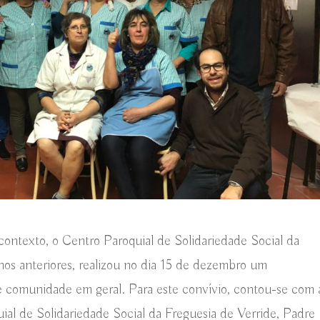
 contexto, o Centro Paroquial de Solidariedade Social da
nos anteriores, realizou no dia 15 de dezembro um
 e comunidade em geral. Para este convívio, contou-se com 
al de Solidariedade Social da Freguesia de Verride, Padre