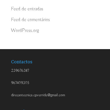
Feed de entradas
Feed de comentários
WordPress.org
Contactos
239676387
967409305
direcaotecnica.cpverride@gmail.com